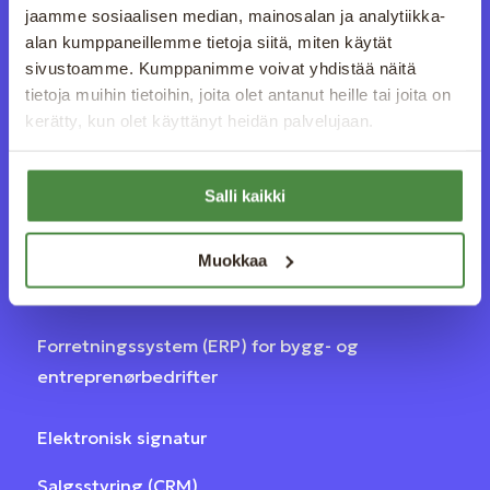
jaamme sosiaalisen median, mainosalan ja analytiikka-
alan kumppaneillemme tietoja siitä, miten käytät
sivustoamme. Kumppanimme voivat yhdistää näitä
Programvareløsninger for
tietoja muihin tietoihin, joita olet antanut heille tai joita on
administrasjon og effektivisering av
kerätty, kun olet käyttänyt heidän palvelujaan.
virksomheten – alt med én
Salli kaikki
innlogging.
Muokkaa
Løsninger
Forretningssystem (ERP) for bygg- og
entreprenørbedrifter
Elektronisk signatur
Salgsstyring (CRM)