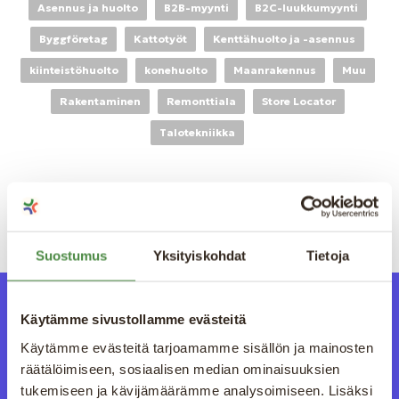
Asennus ja huolto
B2B-myynti
B2C-luukkumyynti
Byggföretag
Kattotyöt
Kenttähuolto ja -asennus
kiinteistöhuolto
konehuolto
Maanrakennus
Muu
Rakentaminen
Remonttiala
Store Locator
Talotekniikka
Ei hakutuloksia
Suostumus
Yksityiskohdat
Tietoja
Käytämme sivustollamme evästeitä
Käytämme evästeitä tarjoamamme sisällön ja mainosten
räätälöimiseen, sosiaalisen median ominaisuuksien
tukemiseen ja kävijämäärämme analysoimiseen. Lisäksi