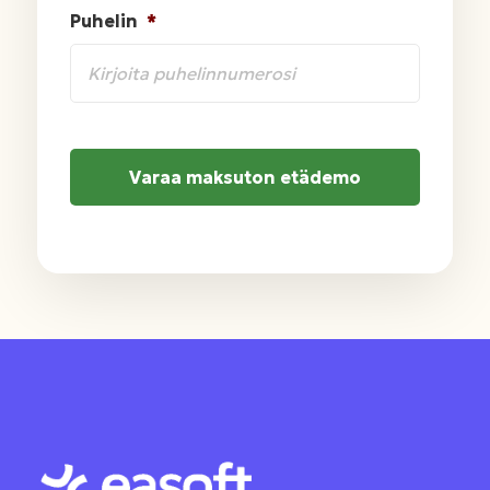
Puhelin
*
C
A
P
T
C
H
A