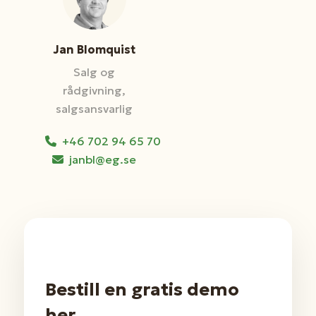
Jan Blomquist
Salg og
rådgivning,
salgsansvarlig
+46 702 94 65 70
janbl@eg.se
Bestill en gratis demo
her