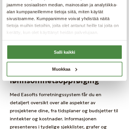
du befinner deg. Du kan fokusere på det som
jaamme sosiaalisen median, mainosalan ja analytiikka-
virkelig betyr noe – å levere høy kvalitet og
alan kumppaneillemme tietoja siitä, miten käytät
effektivitet i hvert prosjekt.
sivustoamme. Kumppanimme voivat yhdistää näitä
tietoja muihin tietoihin, joita olet antanut heille tai joita on
kerätty, kun olet käyttänyt heidän palvelujaan.
Salli kaikki
Prosjekt- og
Muokkaa
lønnsomhetsoppfølging
Med Easofts forretningssystem får du en
detaljert oversikt over alle aspekter av
prosjektene dine, fra tidsplaner og budsjetter til
inntekter og kostnader. Informasjonen
presenteres i tydelige sjekklister, grafer og