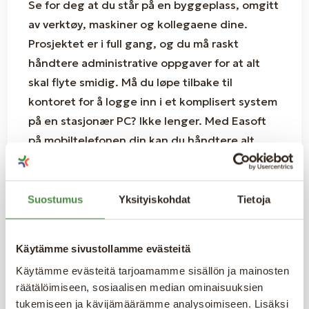
Se for deg at du står på en byggeplass, omgitt
av verktøy, maskiner og kollegaene dine.
Prosjektet er i full gang, og du må raskt
håndtere administrative oppgaver for at alt
skal flyte smidig. Må du løpe tilbake til
kontoret for å logge inn i et komplisert system
på en stasjonær PC? Ikke lenger. Med Easoft
på mobiltelefonen din kan du håndtere alt
direkte der du står. Enten det gjelder å
registrere arbeidstimer, gjennomgå
ordredetaljer eller laste opp bilder, gjør Easoft
Suostumus
Yksityiskohdat
Tietoja
det enkelt og raskt. Et mobilt ERP-system som
Easoft er ikke lenger en luksus – det er et
Käytämme sivustollamme evästeitä
uunnværlig verktøy for moderne håndverkere
Käytämme evästeitä tarjoamamme sisällön ja mainosten
og entreprenører. Det gir deg full kontroll over
räätälöimiseen, sosiaalisen median ominaisuuksien
arbeidsoppgaver og prosjekter, uansett hvor
tukemiseen ja kävijämäärämme analysoimiseen. Lisäksi